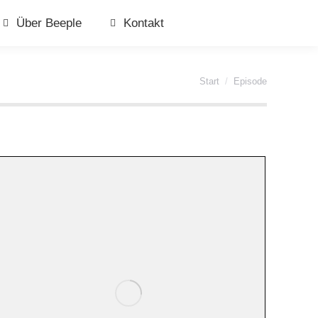
Über Beeple
Kontakt
Sie befinden sich hier:
Start
Episode