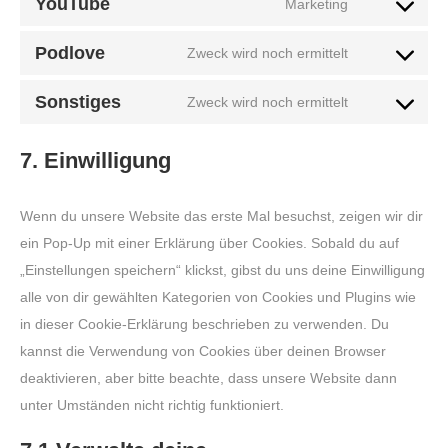
wordpress
YouTube
Marketing
Consent
service
to
google-
Podlove
Zweck wird noch ermittelt
Consent
service
fonts
to
youtube
Sonstiges
Zweck wird noch ermittelt
Consent
service
to
podlove
7. Einwilligung
service
sonstiges
Wenn du unsere Website das erste Mal besuchst, zeigen wir dir
ein Pop-Up mit einer Erklärung über Cookies. Sobald du auf
„Einstellungen speichern“ klickst, gibst du uns deine Einwilligung
alle von dir gewählten Kategorien von Cookies und Plugins wie
in dieser Cookie-Erklärung beschrieben zu verwenden. Du
kannst die Verwendung von Cookies über deinen Browser
deaktivieren, aber bitte beachte, dass unsere Website dann
unter Umständen nicht richtig funktioniert.