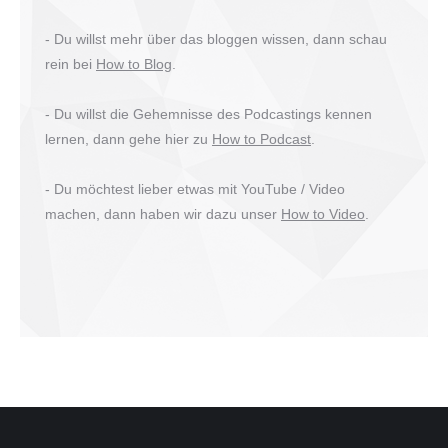
- Du willst mehr über das bloggen wissen, dann schau
rein bei
How to Blog
.
- Du willst die Gehemnisse des Podcastings kennen
lernen, dann gehe hier zu
How to Podcast
.
- Du möchtest lieber etwas mit YouTube / Video
machen, dann haben wir dazu unser
How to Video
.