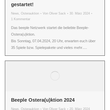
gestartet!
News
,
Osterauktion
Von
Oliver Sack
30. März 2024
1 Kommentar
Das beeple Netzwerk startet die beliebte Beeple-
Ostera(u)ktion.
Bis Sonntag, 07.04.2024, 20 Uhr, erwarten euch über
35 Spiele bzw. Spielepakete und vieles mehr….
Beeple Ostera(u)ktion 2024
News
,
Osterauktion
Von
Oliver Sack
20. März 2024