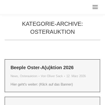
KATEGORIE-ARCHIVE:
OSTERAUKTION
Sie befinden sich hier:
Beeple Oster-A(u)ktion 2026
News
,
Osterauktion
Von
Oliver Sack
12. März 2026
Hier geht’s weiter: (Klick auf das Banner)