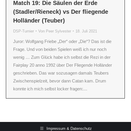
Match 19: Die Säulen der Erde
(Stadler/Rieneck) vs Der fliegende
Holländer (Teuber)
DSP-Turnier
Von
Peer Sylvester
18. Juli 2021
Juror: Wolfgang Friebe „Der“ oder „Die“? Das ist die
Frage. Und von beiden Spielen weiß ich nur noch
wenig … Zum Glück habe ich selbst die Rezi in der
Fairplay 20 anno 1992 über Der Fliegende Holländer
geschrieben. Das war sozusagen damals Teubers
Zwischenspielzeit, bevor dann Catan kam. Drum
konnte ich mich selbst locker fragen:…
Impressum & Datenschutz