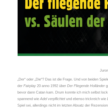
Juro
„Der“ oder „Die“? Das ist die Frage. Und von beiden Spie
der
Fairplay
20 anno 1992 über
Der Fliegende Holländer
g
bevor dann Catan kam. Drum konnte ich mich selbst locker
spannend wie
Adel verpflichtet
und ebenso trickreich wie
Spiel sei, allerdings nicht im letzten Absatz der Rezensi