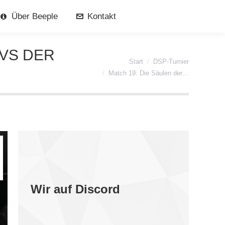
Über Beeple
Kontakt
 VS DER
Sie befinden sich hier:
Start
DSP-Turnier
Match 19: Die Säulen der…
Wir auf Discord