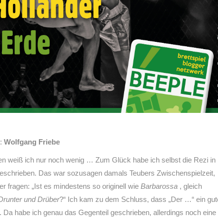
r:
Wolfgang Friebe
len weiß ich nur noch wenig … Zum Glück habe ich selbst die Rezi in
eschrieben. Das war sozusagen damals Teubers Zwischenspielzeit,
 fragen: „Ist es mindestens so originell wie
Barbarossa
, gleich
Drunter und Drüber
?“ Ich kam zu dem Schluss, dass „Der …“ ein gu
on. Da habe ich genau das Gegenteil geschrieben, allerdings noch eine