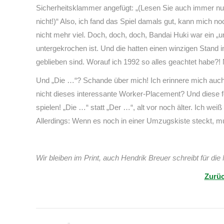
Sicherheitsklammer angefügt: „(Lesen Sie auch immer nur 
nicht!)“ Also, ich fand das Spiel damals gut, kann mich n
nicht mehr viel. Doch, doch, doch, Bandai Huki war ein „u
untergekrochen ist. Und die hatten einen winzigen Stand i
geblieben sind. Worauf ich 1992 so alles geachtet habe?! 
Und „Die …“? Schande über mich! Ich erinnere mich auch
nicht dieses interessante Worker-Placement? Und diese fet
spielen! „Die …“ statt „Der …“, alt vor noch älter. Ich 
Allerdings: Wenn es noch in einer Umzugskiste steckt, mu
Wir bleiben im Print, auch Hendrik Breuer schreibt für die 
Zurüc
Kommentarnavigation