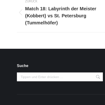
ZURÜCK
Match 18: Labyrinth der Meister
(Kobbert) vs St. Petersburg
Vorheriger
Beitrag:
(Tummelhöfer)
Suche
Search: