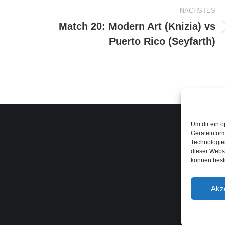
NÄCHSTES
Match 20: Modern Art (Knizia) vs
Nächster
Puerto Rico (Seyfarth)
Beitrag:
Um dir ein o
Geräteinfor
Technologien
dieser Websi
können best
Akz