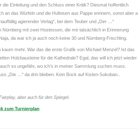
die Einleitung und den Schluss einer Kritik? Diesmal hoffentlich
och an das Würfeln und die Hufeisen aus Pappe erinnern, sonst aber 
nauffällig agierender Verlag“, bei dem Teuber und „Der …“
n Nürnberg mit zwei Hostessen, die mir tatsächlich in Erinnerung
Naja, da war ich ja auch noch keine 30 und Nürnberg-Frischling.
 kaum mehr. War das die erste Grafik von Michael Menzel? Ist das
ten Holzbausteine für die Kathedrale? Egal, das will ich jetzt wieder
weiß auch so ungefähr, wo ich’s in meiner Sammlung suchen muss.
ss „Die …“ da drin bleiben. Kein Bock auf Kisten-Sokoban..
Fairplay, aber auch für den Spiegel.
k zum Turnierplan