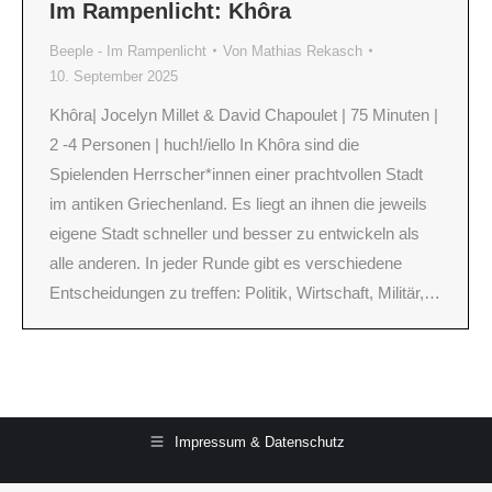
Im Rampenlicht: Khôra
Beeple - Im Rampenlicht
Von
Mathias Rekasch
10. September 2025
Khôra| Jocelyn Millet & David Chapoulet | 75 Minuten |
2 -4 Personen | huch!/iello In Khôra sind die
Spielenden Herrscher*innen einer prachtvollen Stadt
im antiken Griechenland. Es liegt an ihnen die jeweils
eigene Stadt schneller und besser zu entwickeln als
alle anderen. In jeder Runde gibt es verschiedene
Entscheidungen zu treffen: Politik, Wirtschaft, Militär,…
Impressum & Datenschutz