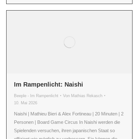
Im Rampenlicht: Naishi
Beeple - Im Rampenlicht
Von
Mathias Rekasch
10. Mai 2026
Naishi | Mathieu Bieri & Alex Fortineau | 20 Minuten | 2
Personen | Board Game Circus In Naishi werden die
Spielenden versuchen, ihren japanischen Staat so
effizient wie möglich zu verbessern. Sie können die