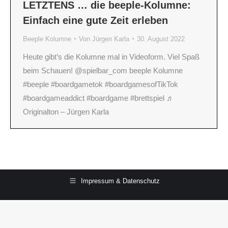
LETZTENS … die beeple-Kolumne:
Einfach eine gute Zeit erleben
Beeple Kolumne
Von
Jürgen Karla
30. August 2022
Heute gibt’s die Kolumne mal in Videoform. Viel Spaß
beim Schauen! @spielbar_com beeple Kolumne
#beeple #boardgametok #boardgamesofTikTok
#boardgameaddict #boardgame #brettspiel ♬
Originalton – Jürgen Karla
Impressum & Datenschutz