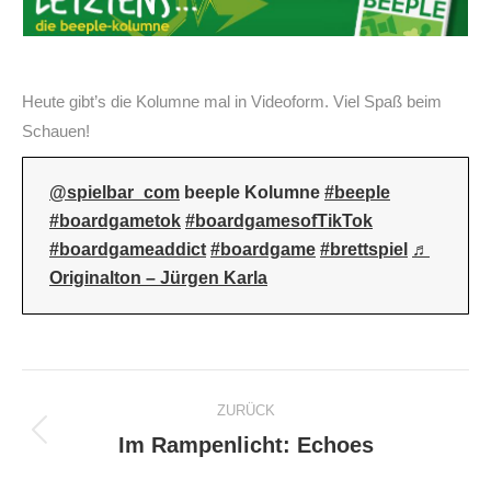
Heute gibt’s die Kolumne mal in Videoform. Viel Spaß beim
Schauen!
@spielbar_com
beeple Kolumne
#beeple
#boardgametok
#boardgamesofTikTok
#boardgameaddict
#boardgame
#brettspiel
♬
Originalton – Jürgen Karla
Kommentarnavigation
ZURÜCK
Im Rampenlicht: Echoes
Vorheriger
Beitrag: