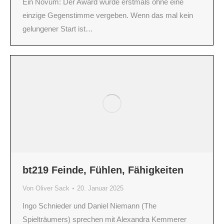
Ein Novum: Der Award wurde erstmals ohne eine
einzige Gegenstimme vergeben. Wenn das mal kein
gelungener Start ist…
bt219 Feinde, Fühlen, Fähigkeiten
Von
Oliver Sack
20. Januar 2025
Ingo Schnieder und Daniel Niemann (The
Spielträumers) sprechen mit Alexandra Kemmerer