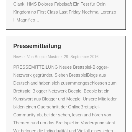
Clank! HMS Dolores Fabelsaft Ein Fest für Odin
Kingdomino First Class Last Friday Nochmal Lorenzo
Il Magnifico…
Pressemitteilung
News
Von
Beeple Master
29. September 2016
PRESSEMITTEILUNG Neues Brettspiel­-Blogger­
Netzwerk gegründet. Sieben Brettspiel­Blogs aus
Deutschland haben sich zusammengeschlossen zum
Brettspiel Blogger Netzwerk Beeple. Beeple ist ein
Kunstwort aus Blogger und Meeple. Unsere Mitglieder
bilden einen Querschnitt der Online­Brettspiel­
Community ab, bei der sehen, lesen und hören von
Themen rund um das Brettspiel im Vordergrund steht.
Wir betonen die Individualität und Vielfalt eines jeden…