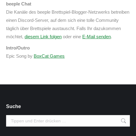
beeple Chat
Die Kanäle des beeple Brettspiel-Blogger-Netzwerks betreiben
einen Discord-Server, auf dem sich eine tolle Community
täglich über Brettspiele austauscht. Falls Ihr dazukommen
möchtet,
diesem Link folgen
oder eine
E-Mail senden
.
Intro/Outro
Epic Song by
BoxCat Games
Suche
Search: