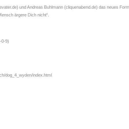
evater.de) und Andreas Buhlmann (cliquenabend.de) das neues Format
ensch ärgere Dich nicht“.
-0-9)
.ch/dog_4_wyden/index.html