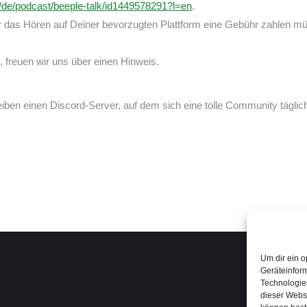
m/de/podcast/beeple-talk/id1449578291?l=en
.
 für das Hören auf Deiner bevorzugten Plattform eine Gebühr zahlen m
, freuen wir uns über einen Hinweis.
iben einen Discord-Server, auf dem sich eine tolle Community täglic
Um dir ein o
Geräteinfor
Technologien
dieser Websi