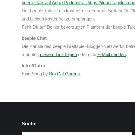
beeple Talk auf Apple Podcasts – https://itunes.apple.co
Der beeple Talk ist ein kostenfreies Format. Solltest Du
und bleiben kostenfrei zu empfangen.
Fehlt Dir auf Deiner bevorzugten Plattform der beeple Talk
beeple Chat
Die Kanäle des beeple Brettspiel-Blogger-Netzwerks betre
möchtet,
diesem Link folgen
oder eine
E-Mail senden
.
Intro/Outro
Epic Song by
BoxCat Games
Suche