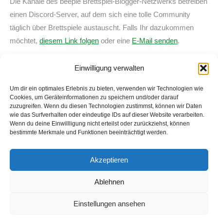
Die Kanäle des beeple Brettspiel-Blogger-Netzwerks betreiben
einen Discord-Server, auf dem sich eine tolle Community
täglich über Brettspiele austauscht. Falls Ihr dazukommen
möchtet,
diesem Link folgen
oder eine
E-Mail senden
.
Intro/Outro
Einwilligung verwalten
Epic Song by
BoxCat Games
Um dir ein optimales Erlebnis zu bieten, verwenden wir Technologien wie
Cookies, um Geräteinformationen zu speichern und/oder darauf
zuzugreifen. Wenn du diesen Technologien zustimmst, können wir Daten
wie das Surfverhalten oder eindeutige IDs auf dieser Website verarbeiten.
Wenn du deine Einwillligung nicht erteilst oder zurückziehst, können
bestimmte Merkmale und Funktionen beeinträchtigt werden.
Suche
Akzeptieren
Search:
Ablehnen
Einstellungen ansehen