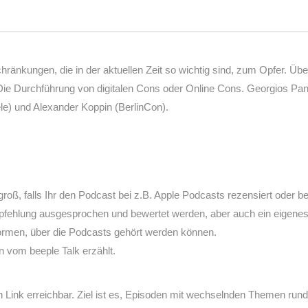
ränkungen, die in der aktuellen Zeit so wichtig sind, zum Opfer. Übe
Die Durchführung von digitalen Cons oder Online Cons. Georgios Panag
le) und Alexander Koppin (BerlinCon).
roß, falls Ihr den Podcast bei z.B. Apple Podcasts rezensiert oder be
pfehlung ausgesprochen und bewertet werden, aber auch ein eigenes P
formen, über die Podcasts gehört werden können.
rn vom beeple Talk erzählt.
en Link erreichbar. Ziel ist es, Episoden mit wechselnden Themen ru