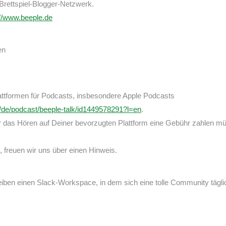
 Brettspiel-Blogger-Netzwerk.
://www.beeple.de
en
Plattformen für Podcasts, insbesondere Apple Podcasts
m/de/podcast/beeple-talk/id1449578291?l=en
.
 für das Hören auf Deiner bevorzugten Plattform eine Gebühr zahlen m
, freuen wir uns über einen Hinweis.
eiben einen Slack-Workspace, in dem sich eine tolle Community tägli