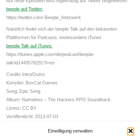
Auf neue Episoden wird regelmäßig auf Twitter hingewiesen
beeple auf Twitter:
https://twitter.com/ Beeple_Netzwerk
Natürlich findet sich der beeple Talk auf den bekannten
Plattformen für Podcasts, insbesondere iTunes
beeple Talk auf iTunes:
https://itunes.apple.com/de/podcast/beeple-
talk/id1449578291?l=en
Credits Intro/Outro:
Künstler: BoxCat Games
Song: Epic Song
Album: Nameless – The Hackers RPG Soundtrack
Lizenz: CC BY
Veröffentlicht: 2013-07-03
Quelle:
Einwilligung verwalten
BoxCat Games auf freemusicarchive