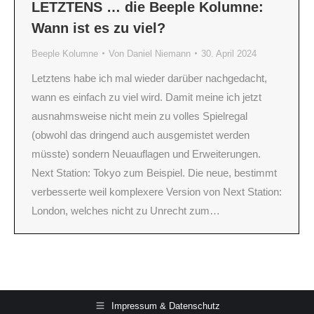
LETZTENS … die Beeple Kolumne:
Wann ist es zu viel?
Beeple Kolumne
Von
Daniel Niemann
30. April 2024
Letztens habe ich mal wieder darüber nachgedacht,
wann es einfach zu viel wird. Damit meine ich jetzt
ausnahmsweise nicht mein zu volles Spielregal
(obwohl das dringend auch ausgemistet werden
müsste) sondern Neuauflagen und Erweiterungen.
Next Station: Tokyo zum Beispiel. Die neue, bestimmt
verbesserte weil komplexere Version von Next Station:
London, welches nicht zu Unrecht zum…
Impressum & Datenschutz