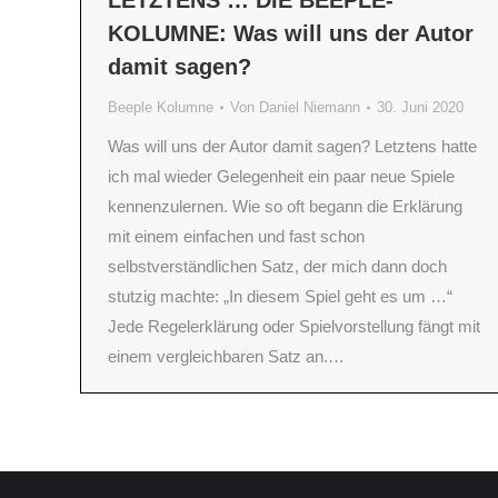
LETZTENS … DIE BEEPLE-
KOLUMNE: Was will uns der Autor
damit sagen?
Beeple Kolumne
Von
Daniel Niemann
30. Juni 2020
Was will uns der Autor damit sagen? Letztens hatte
ich mal wieder Gelegenheit ein paar neue Spiele
kennenzulernen. Wie so oft begann die Erklärung
mit einem einfachen und fast schon
selbstverständlichen Satz, der mich dann doch
stutzig machte: „In diesem Spiel geht es um …“
Jede Regelerklärung oder Spielvorstellung fängt mit
einem vergleichbaren Satz an.…