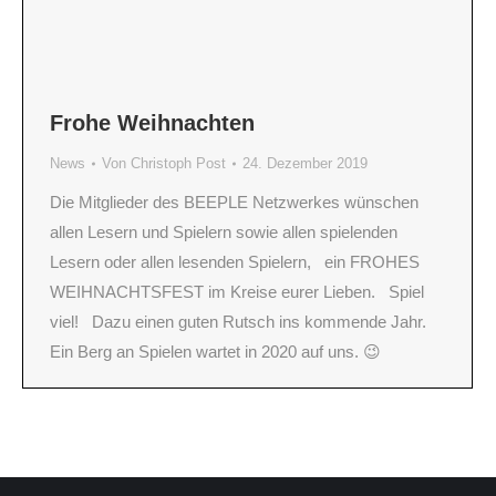
Frohe Weihnachten
News
Von
Christoph Post
24. Dezember 2019
Die Mitglieder des BEEPLE Netzwerkes wünschen
allen Lesern und Spielern sowie allen spielenden
Lesern oder allen lesenden Spielern, ein FROHES
WEIHNACHTSFEST im Kreise eurer Lieben. Spiel
viel! Dazu einen guten Rutsch ins kommende Jahr.
Ein Berg an Spielen wartet in 2020 auf uns. 😉