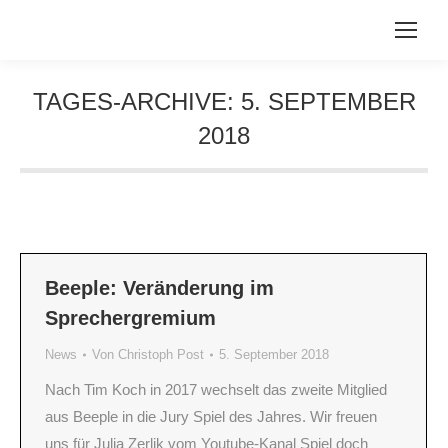
TAGES-ARCHIVE:
5. SEPTEMBER
2018
Sie befinden sich hier:
Beeple: Veränderung im
Sprechergremium
News
Von
Christoph Post
5. September 2018
Nach Tim Koch in 2017 wechselt das zweite Mitglied
aus Beeple in die Jury Spiel des Jahres. Wir freuen
uns für Julia Zerlik vom Youtube-Kanal Spiel doch