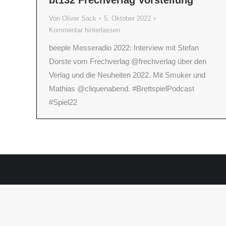
bt132 Frechverlag Vorstellung
Von
Oliver Sack
5. Oktober 2022
Kommentar hinterlassen
beeple Messeradio 2022: Interview mit Stefan
Dorste vom Frechverlag @frechverlag über den
Verlag und die Neuheiten 2022. Mit Smuker und
Mathias @cliquenabend. #BrettspielPodcast
#Spiel22