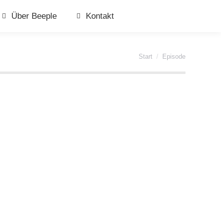
Über Beeple
Kontakt
Sie befinden sich hier:
Start
Episode