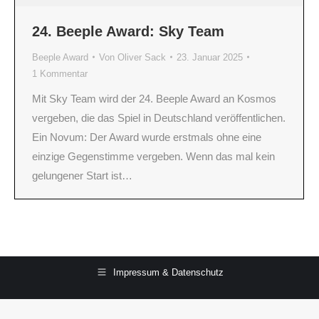
24. Beeple Award: Sky Team
Beeple Award
Von
Oliver Sack
23. Januar 2025
1 Kommentar
Mit Sky Team wird der 24. Beeple Award an Kosmos
vergeben, die das Spiel in Deutschland veröffentlichen.
Ein Novum: Der Award wurde erstmals ohne eine
einzige Gegenstimme vergeben. Wenn das mal kein
gelungener Start ist…
Impressum & Datenschutz