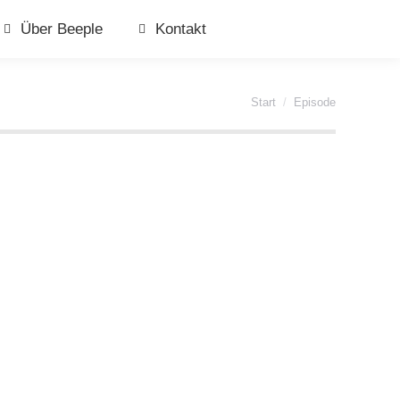
Über Beeple
Kontakt
Sie befinden sich hier:
Start
Episode