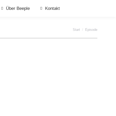
Über Beeple
Kontakt
Sie befinden sich hier:
Start
Episode