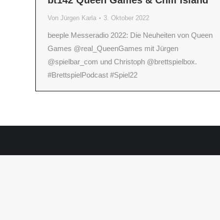
bt142 Queen Games & Chili Island
Von
Jürgen Karla
3. Oktober 2022
beeple Messeradio 2022: Die Neuheiten von Queen
Games @real_QueenGames mit Jürgen
@spielbar_com und Christoph @brettspielbox.
#BrettspielPodcast #Spiel22