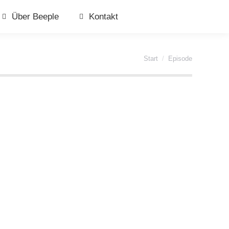
Über Beeple
Kontakt
Sie befinden sich hier:
Start
Episode