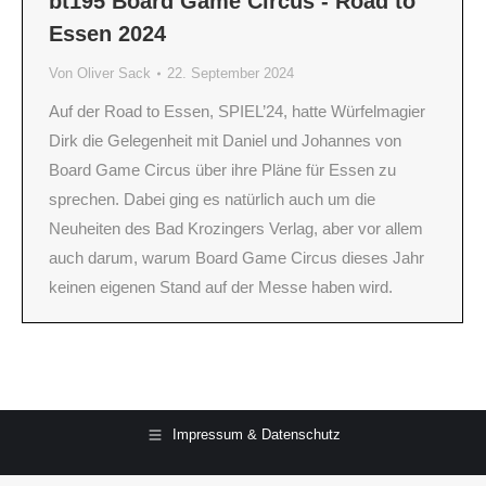
bt195 Board Game Circus - Road to
Essen 2024
Von
Oliver Sack
22. September 2024
Auf der Road to Essen, SPIEL’24, hatte Würfelmagier
Dirk die Gelegenheit mit Daniel und Johannes von
Board Game Circus über ihre Pläne für Essen zu
sprechen. Dabei ging es natürlich auch um die
Neuheiten des Bad Krozingers Verlag, aber vor allem
auch darum, warum Board Game Circus dieses Jahr
keinen eigenen Stand auf der Messe haben wird.
Impressum & Datenschutz