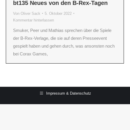
bt135 Neues von den B-Rex-Tagen
Von
Oliver Sack
5. Oktober 2022
Kommentar hinterlassen
Smuker, Peer und Mathias sprechen über die Spiele
der B-Rex-Verlage, die sie auf deren Presseevent
gespielt haben und gehen durch, was ansonsten noch
bei Corax Games,
Impressum & Datenschutz