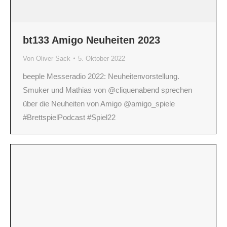
bt133 Amigo Neuheiten 2023
Von
Oliver Sack
5. Oktober 2022
beeple Messeradio 2022: Neuheitenvorstellung.
Smuker und Mathias von @cliquenabend sprechen
über die Neuheiten von Amigo @amigo_spiele
#BrettspielPodcast #Spiel22