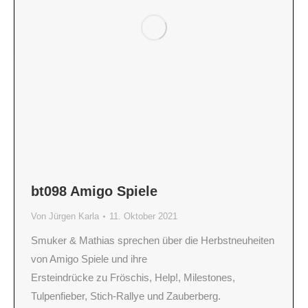
bt098 Amigo Spiele
Von
Jürgen Karla
11. Oktober 2021
Smuker & Mathias sprechen über die Herbstneuheiten
von Amigo Spiele und ihre
Ersteindrücke zu Fröschis, Help!, Milestones,
Tulpenfieber, Stich-Rallye und Zauberberg.