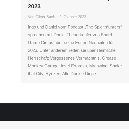
2023
Von
Oliver Sack
2. Oktober 2023
Ingo und Daniel vom Podcast „The Spielträumers“
sprechen mit Daniel Theuerkaufer von Board
Game Circus über seine Essen-Neuheiten für
2023. Unter anderem reden sie über Heimliche
Herrschaft: Vergessenes Vermächtnis, Grease
Monkey Garage, Insel-Express, Mythwind, Shake
that City, Ryozen, Alte Dunkle Dinge