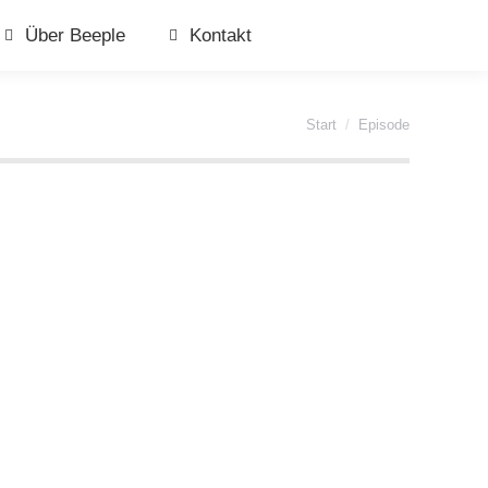
Über Beeple
Kontakt
Sie befinden sich hier:
Start
Episode