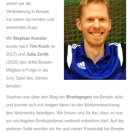
sehen wir die
Veränderung in Beeple
mit einem lachenden und
weinenden Auge.
Mit
Stephan Kessler
wurde nach
Tim Koch
(in
2017) und
Julia Zerlik
(2018) das dritte Beeple-
Mitglied in Folge in die
Jury Spiel des Jahres
berufen.
Stephan war über den Blog der
Brettagogen
bei Beeple aktiv
und konnte sich mit einigen Ideen an der Weiterentwicklung
des Netzwerks beteiligen. Wir freuen uns für ihn, dass er nun
am wichtigsten Brettspielpreis weltweit mitwirken darf. Auf der
anderen Seite werden wir ihn und seiner Kreativität bei Beeple