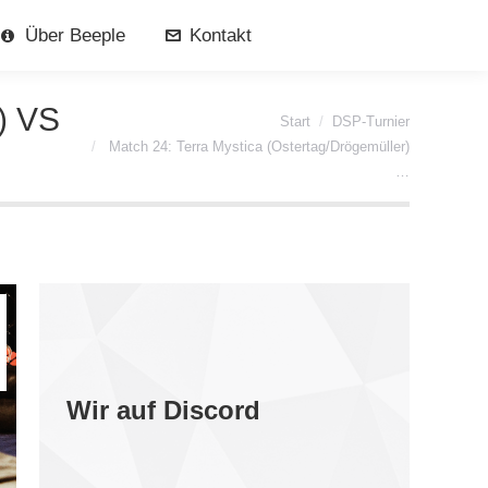
Über Beeple
Kontakt
) VS
Sie befinden sich hier:
Start
DSP-Turnier
Match 24: Terra Mystica (Ostertag/Drögemüller)
…
Wir auf Discord