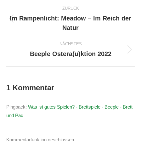
Kommentarnavigation
ZURÜCK
Im Rampenlicht: Meadow – Im Reich der
Vorheriger
Natur
Beitrag:
NÄCHSTES
Beeple Ostera(u)ktion 2022
Nächster
Beitrag:
1 Kommentar
Pingback:
Was ist gutes Spielen? - Brettspiele - Beeple - Brett
und Pad
Kommentarfunktion geschlossen.