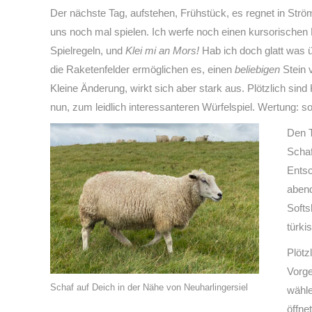
Der nächste Tag, aufstehen, Frühstück, es regnet in Str
uns noch mal spielen. Ich werfe noch einen kursorischen B
Spielregeln, und
Klei mi an Mors!
Hab ich doch glatt was
die Raketenfelder ermöglichen es, einen
beliebigen
Stein 
Kleine Änderung, wirkt sich aber stark aus. Plötzlich sin
nun, zum leidlich interessanteren Würfelspiel. Wertung: so
Den T
Schaf
Ents
abend
Softs
türki
Plötz
Vorge
Schaf auf Deich in der Nähe von Neuharlingersiel
wähle
öffne