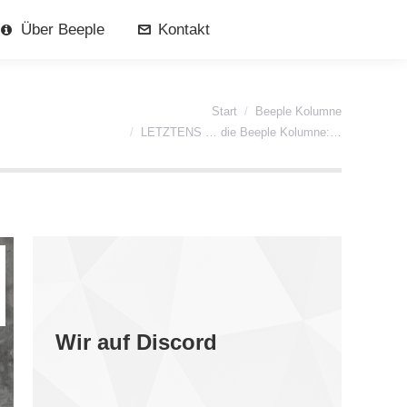
Über Beeple
Kontakt
Sie befinden sich hier:
Start
Beeple Kolumne
LETZTENS … die Beeple Kolumne:…
Wir auf Discord