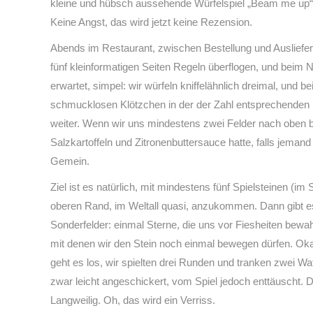
kleine und hübsch aussehende Würfelspiel „Beam me up“
Keine Angst, das wird jetzt keine Rezension.
Abends im Restaurant, zwischen Bestellung und Ausliefe
fünf kleinformatigen Seiten Regeln überflogen, und beim Nac
erwartet, simpel: wir würfeln kniffelähnlich dreimal, und
schmucklosen Klötzchen in der der Zahl entsprechenden S
weiter. Wenn wir uns mindestens zwei Felder nach oben b
Salzkartoffeln und Zitronenbuttersauce hatte, falls jema
Gemein.
Ziel ist es natürlich, mit mindestens fünf Spielsteinen (im
oberen Rand, im Weltall quasi, anzukommen. Dann gibt e
Sonderfelder: einmal Sterne, die uns vor Fiesheiten bew
mit denen wir den Stein noch einmal bewegen dürfen. Okay, 
geht es los, wir spielten drei Runden und tranken zwei Wa
zwar leicht angeschickert, vom Spiel jedoch enttäuscht. 
Langweilig. Oh, das wird ein Verriss.