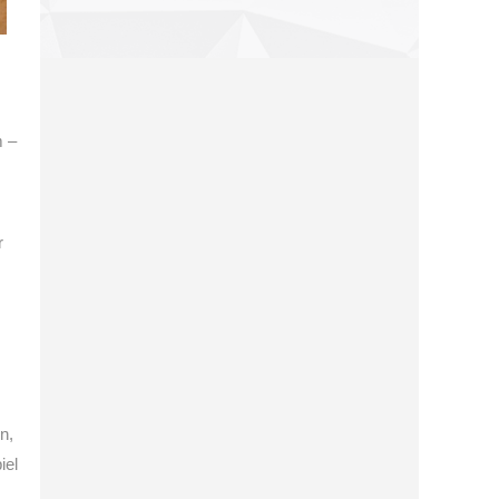
m –
r
n,
iel