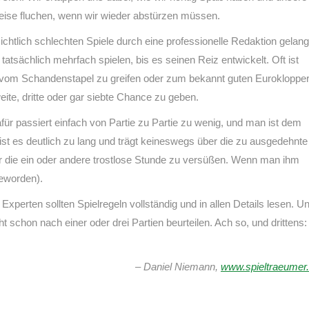
eise fluchen, wenn wir wieder abstürzen müssen.
ichtlich schlechten Spiele durch eine professionelle Redaktion gelan
sächlich mehrfach spielen, bis es seinen Reiz entwickelt. Oft ist
l vom Schandenstapel zu greifen oder zum bekannt guten Euroklopper
eite, dritte oder gar siebte Chance zu geben.
für passiert einfach von Partie zu Partie zu wenig, und man ist dem
t ist es deutlich zu lang und trägt keineswegs über die zu ausgedehnte
er die ein oder andere trostlose Stunde zu versüßen. Wenn man ihm
geworden).
xperten sollten Spielregeln vollständig und in allen Details lesen. U
t schon nach einer oder drei Partien beurteilen. Ach so, und drittens:
– Daniel Niemann,
www.spieltraeumer