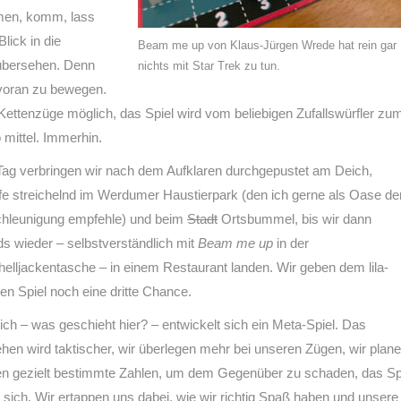
ömen, komm, lass
lick in die
Beam me up von Klaus-Jürgen Wrede hat rein gar
 übersehen. Denn
nichts mit Star Trek zu tun.
voran zu bewegen.
d Kettenzüge möglich, das Spiel wird vom beliebigen Zufallswürfler zu
 mittel. Immerhin.
ag verbringen wir nach dem Aufklaren durchgepustet am Deich,
e streichelnd im Werdumer Haustierpark (den ich gerne als Oase de
chleunigung empfehle) und beim
Stadt
Ortsbummel, bis wir dann
s wieder – selbstverständlich mit
Beam me up
in der
helljackentasche – in einem Restaurant landen. Wir geben dem lila-
sen Spiel noch eine dritte Chance.
lich – was geschieht hier? – entwickelt sich ein Meta-Spiel. Das
hen wird taktischer, wir überlegen mehr bei unseren Zügen, wir plane
n gezielt bestimmte Zahlen, um dem Gegenüber zu schaden, das Sp
t sich. Wir ertappen uns dabei, wie wir richtig Spaß haben und unsere