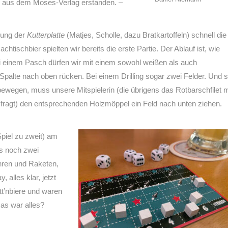
 aus dem Moses-Verlag erstanden. –
rung der
Kutterplatte
(Matjes, Scholle, dazu Bratkartoffeln) schnell die
htischbier spielten wir bereits die erste Partie. Der Ablauf ist, wie
 bei einem Pasch dürfen wir mit einem sowohl weißen als auch
palte nach oben rücken. Bei einem Drilling sogar zwei Felder. Und 
ewegen, muss unsere Mitspielerin (die übrigens das Rotbarschfilet m
nd fragt) den entsprechenden Holzmöppel ein Feld nach unten ziehen.
 Spiel zu zweit) am
s noch zwei
ahren und Raketen,
alles klar, jetzt
tt’nbiere und waren
Das war alles?