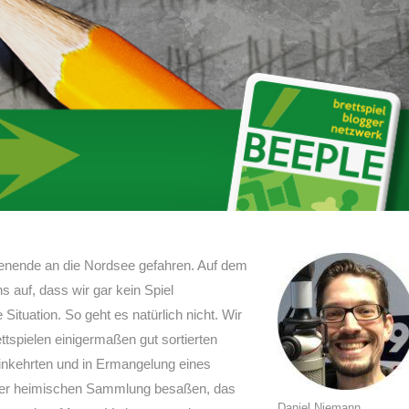
enende an die Nordsee gefahren. Auf dem
 auf, dass wir gar kein Spiel
ituation. So geht es natürlich nicht. Wir
ttspielen einigermaßen gut sortierten
inkehrten und in Ermangelung eines
n der heimischen Sammlung besaßen, das
Daniel Niemann