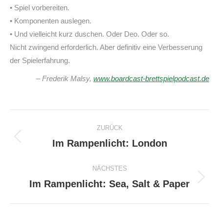
• Spiel vorbereiten.
• Komponenten auslegen.
• Und vielleicht kurz duschen. Oder Deo. Oder so.
Nicht zwingend erforderlich. Aber definitiv eine Verbesserung
der Spielerfahrung.
– Frederik Malsy,
www.boardcast-brettspielpodcast.de
Kommentarnavigation
ZURÜCK
Im Rampenlicht: London
Vorheriger
Beitrag:
NÄCHSTES
Im Rampenlicht: Sea, Salt & Paper
Nächster
Beitrag: