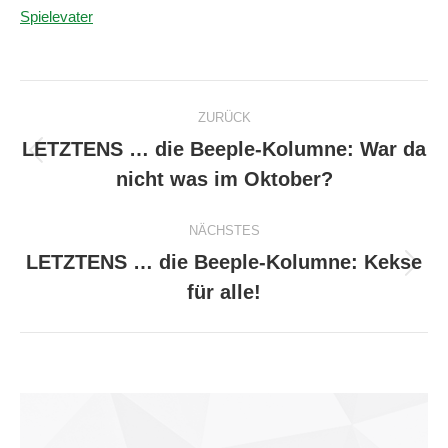
Spielevater
Kommentarnavigation
ZURÜCK
LETZTENS … die Beeple-Kolumne: War da
Vorheriger
nicht was im Oktober?
Beitrag:
NÄCHSTES
LETZTENS … die Beeple-Kolumne: Kekse
Nächster
für alle!
Beitrag: