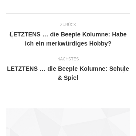
Kommentarnavigation
ZURÜCK
LETZTENS … die Beeple Kolumne: Habe
Vorheriger
ich ein merkwürdiges Hobby?
Beitrag:
NÄCHSTES
LETZTENS … die Beeple Kolumne: Schule
Nächster
& Spiel
Beitrag: