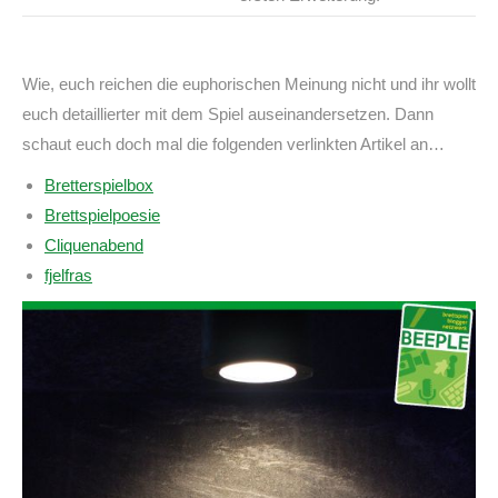
Wie, euch reichen die euphorischen Meinung nicht und ihr wollt
euch detaillierter mit dem Spiel auseinandersetzen. Dann
schaut euch doch mal die folgenden verlinkten Artikel an…
Bretterspielbox
Brettspielpoesie
Cliquenabend
fjelfras