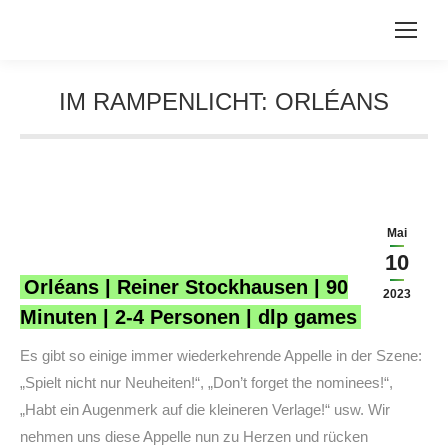
IM RAMPENLICHT: ORLÉANS
Sie befinden sich hier:
Mai
10
Orléans | Reiner Stockhausen | 90
2023
Minuten | 2-4 Personen | dlp games
Es gibt so einige immer wiederkehrende Appelle in der Szene:
„Spielt nicht nur Neuheiten!“, „Don’t forget the nominees!“,
„Habt ein Augenmerk auf die kleineren Verlage!“ usw. Wir
nehmen uns diese Appelle nun zu Herzen und rücken