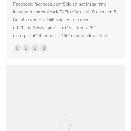
Facebook: facebook.com/Spielstil.net Instagram:
instagram.com/spielstil/ TikTok: Spielstil Die letzten 5
Beiträge von Spielstil: [wp_rss_retriever
url=“https://www.spielstil.net/rss“ items=“5″
excerpt=“50″ thumbnail=“150″ new_window=“true“…
Persönlicher
E-
Facebook
Instagram
Blog
mail
/
Webseite