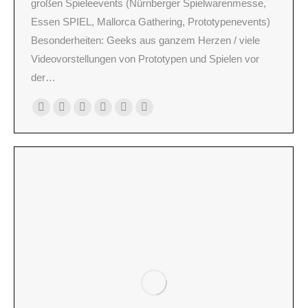
großen Spieleevents (Nürnberger Spielwarenmesse,
Essen SPIEL, Mallorca Gathering, Prototypenevents)
Besonderheiten: Geeks aus ganzem Herzen / viele
Videovorstellungen von Prototypen und Spielen vor
der…
Persönlicher
E-
Facebook
X
YouTube
Instagram
Blog
mail
/
Webseite