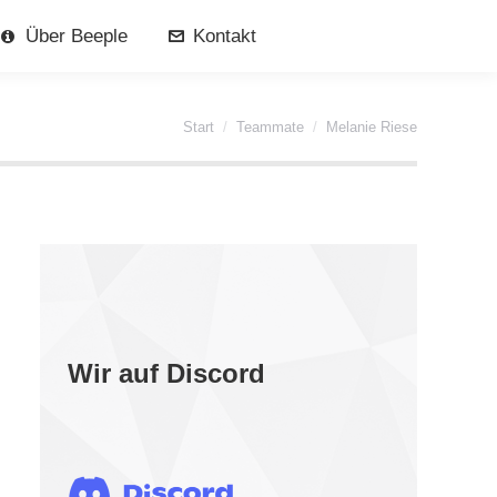
Über Beeple
Kontakt
Sie befinden sich hier:
Start
Teammate
Melanie Riese
Wir auf Discord