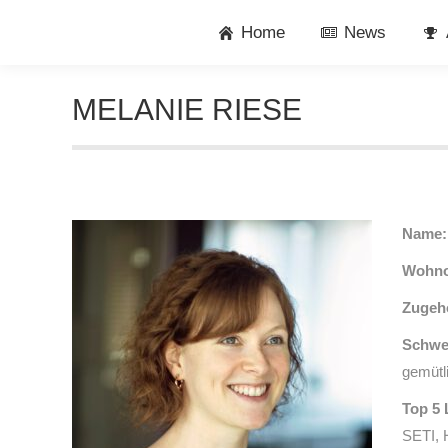
Home
News
MELANIE RIESE
Name:
Wohno
Zugeh
Schwer
gemütl
Top 5 
SETI, 